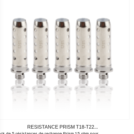
RESISTANCE PRISM T18-T22...
ck de 5 résistances de rechange Prism 1.5 ohm pour...