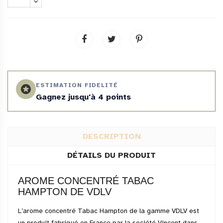
ESTIMATION FIDELITÉ
stars
Gagnez jusqu'à 4 points
DESCRIPTION
DÉTAILS DU PRODUIT
AROME CONCENTRÉ TABAC
HAMPTON DE VDLV
L’arome concentré Tabac Hampton de la gamme VDLV est
un produit fabriqué en France par la société Vincent dans