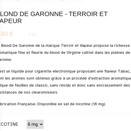
LOND DE GARONNE - TERROIR ET
APEUR
,90 €
TTC
 Blond De Garonne de la marque Terroir et Vapeur propose la richesse
omatique fine et fleurie du blond de Virginie cultivé dans les plaines de
ronne.
est un liquide pour cigarette electronique proposant une flaveur Tabac,
nt les aromes sont obtenus grâce à un procédé d’extraction aromatiqu
ique de feuilles de classic, sans résidu et donc sans encrassement des
sistances de nos clearomiseurs.
brication Française. Disponible en sel de nicotine (18 mg).
ICOTINE