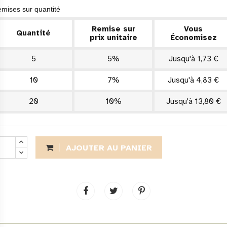
mises sur quantité
Remise sur
Vous
Quantité
prix unitaire
Économisez
5
5%
Jusqu'à 1,73 €
10
7%
Jusqu'à 4,83 €
20
10%
Jusqu'à 13,80 €
AJOUTER AU PANIER