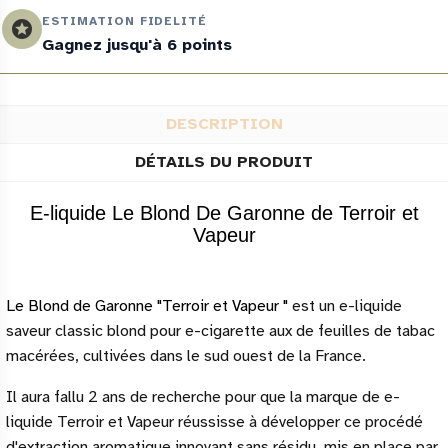
ESTIMATION FIDELITÉ
stars
Gagnez jusqu'à 6 points
DESCRIPTION
DÉTAILS DU PRODUIT
E-liquide Le Blond De Garonne de Terroir et
Vapeur
Le Blond de Garonne "Terroir et Vapeur "
est un e-liquide
saveur classic blond pour e-cigarette aux de feuilles de tabac
macérées, cultivées dans le sud ouest de la France.
Il aura fallu 2 ans de recherche pour que la marque de e-
liquide Terroir et Vapeur réussisse à développer ce procédé
d'extraction aromatique innovant sans résidu, mis en place par