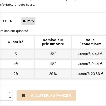
nfortable à toute heure.
ICOTINE
mises sur quantité
Remise sur
Vous
Quantité
prix unitaire
Économisez
5
15%
Jusqu'à 4,43 €
10
16%
Jusqu'à 9,44 €
20
20%
Jusqu'à 23,60 €
AJOUTER AU PANIER