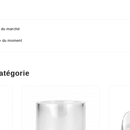
s du marché
e
du moment
atégorie