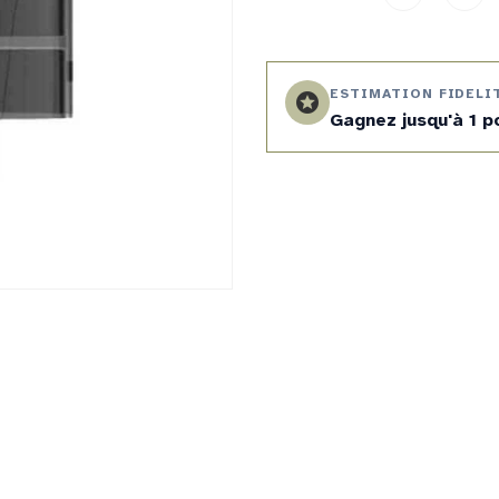
ESTIMATION FIDELI
stars
Gagnez jusqu'à 1 p