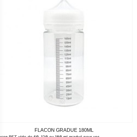
FLACON GRADUE 180ML
acon PET vide de 60, 120 ou 180 ml gradué pour vos...