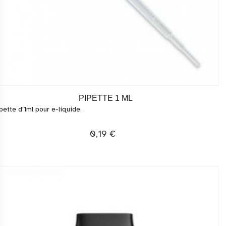
PIPETTE 1 ML
pette d'1ml pour e-liquide.
0,19 €