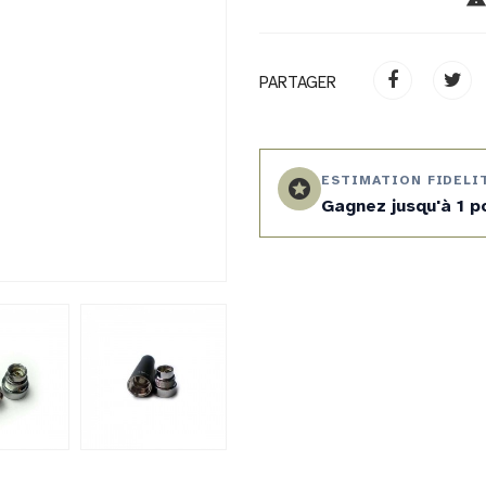
PARTAGER
ESTIMATION FIDELI
stars
Gagnez jusqu'à 1 p