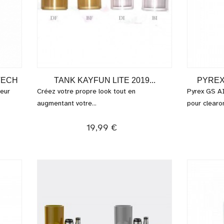
TECH
TANK KAYFUN LITE 2019...
PYREX
seur
Créez votre propre look tout en
Pyrex GS A
augmentant votre...
pour clearo
19,99 €