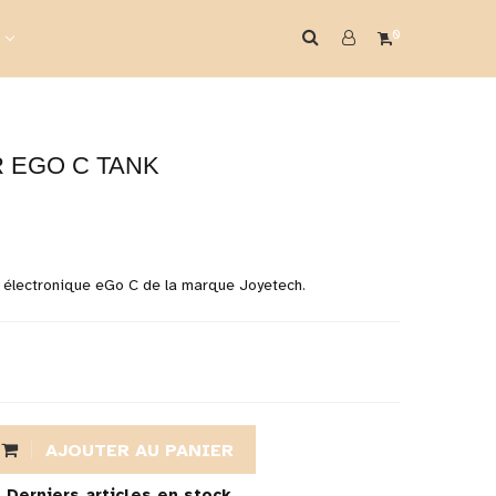
0
 EGO C TANK
e électronique eGo C de la marque Joyetech.
AJOUTER AU PANIER

Derniers articles en stock