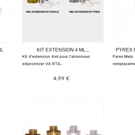
ML
KIT EXTENSION 4 ML...
PYREX M
Kit d'extension 4ml pour l'atomiseur
Pyrex Melo
eXpromizer V4 RTA...
remplacemen
4,99 €