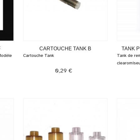
F
CARTOUCHE TANK B
TANK P
Modèle
Cartouche Tank
Tank de rem
clearomiseur
0,29 €