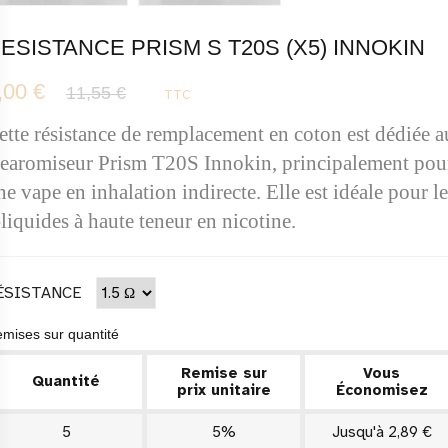
ESISTANCE PRISM S T20S (X5) INNOKIN
,00 €
11,55 €
TTC
ette résistance de remplacement en coton est dédiée au
learomiseur Prism T20S Innokin, principalement pour
ne vape en inhalation indirecte. Elle est idéale pour le
-liquides à haute teneur en nicotine.
ÉSISTANCE
mises sur quantité
Remise sur
Vous
Quantité
prix unitaire
Économisez
5
5%
Jusqu'à 2,89 €