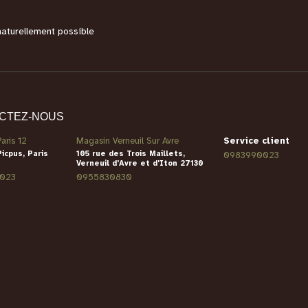
naturellement possible
CTEZ-NOUS
aris 12
Magasin Verneuil Sur Avre
Service client
Picpus, Paris
105 rue des Trois Maillets,
0983990023
Verneuil d'Avre et d'Iton 27130
023
0955830830