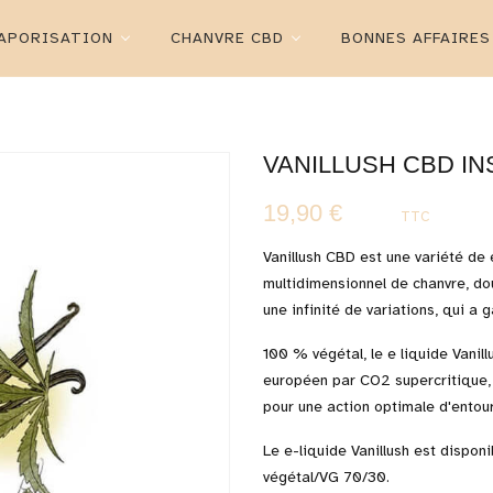
APORISATION
CHANVRE CBD
BONNES AFFAIRES
VANILLUSH CBD IN
19,90 €
TTC
Vanillush CBD est une variété de 
multidimensionnel de chanvre, dou
une infinité de variations, qui 
100 % végétal, le e liquide Vanil
européen par CO2 supercritique, 
pour une action optimale d'entou
Le e-liquide Vanillush est dispo
végétal/VG 70/30.