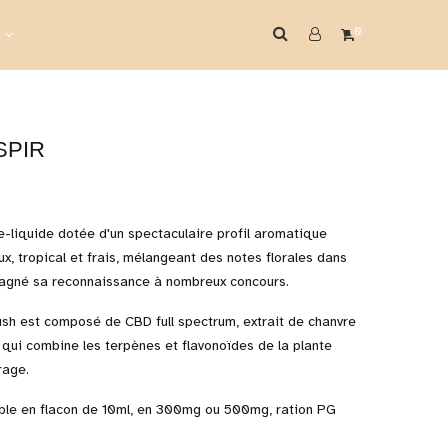
0
SPIR
e-liquide dotée d'un spectaculaire profil aromatique
x, tropical et frais, mélangeant des notes florales dans
a gagné sa reconnaissance à nombreux concours.
lush est composé de CBD full spectrum, extrait de chanvre
qui combine les terpènes et flavonoïdes de la plante
rage.
nible en flacon de 10ml, en 300mg ou 500mg, ration PG