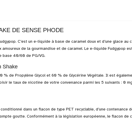
AKE DE SENSE PHODE
Fudgypop. C’est un e-liquide à base de caramel doux et d’une glace au 
ux amoureux de la gourmandise et de caramel. Le e-liquide Fudgypop es
une base 40/60 de PG/VG.
n Shake
 % de Propylène Glycol et 60 % de Glycérine Végétale. Il est égaleme
hoisir le taux de nicotine de votre convenance parmi les 5 suivants : 0 
conditionné dans un flacon de type PET recyclable, d’une contenance 
n compte goutte. Conformément à la législation européenne, le flacon de