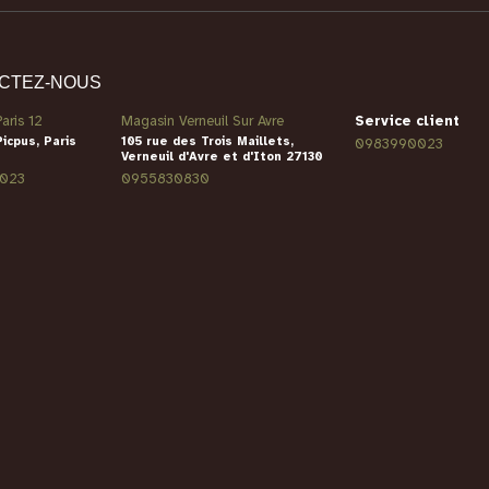
CTEZ-NOUS
aris 12
Magasin Verneuil Sur Avre
Service client
Picpus, Paris
105 rue des Trois Maillets,
0983990023
Verneuil d'Avre et d'Iton 27130
023
0955830830