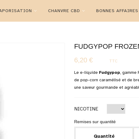
APORISATION
CHANVRE CBD
BONNES AFFAIRES
FUDGYPOP FROZE
6,20 €
TTC
Le e-liquide
Fudgypop
, gamme 
de pop-corn caramélisé et de bret
une saveur gourmande et agréabl
NICOTINE
Remises sur quantité
Quantité