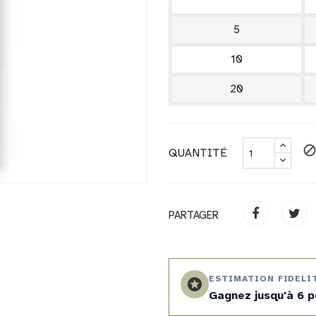
5
10
20
bloc
QUANTITÉ
PARTAGER
ESTIMATION FIDELI
stars
Gagnez jusqu'à 6 p