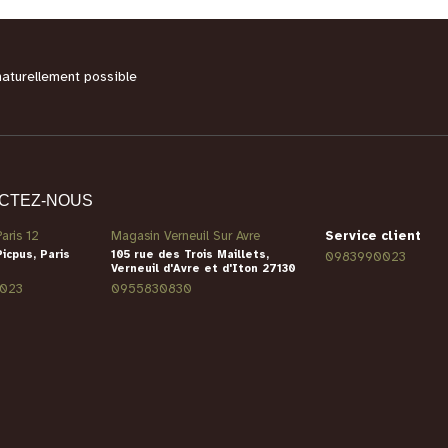
naturellement possible
CTEZ-NOUS
aris 12
Magasin Verneuil Sur Avre
Service client
Picpus, Paris
105 rue des Trois Maillets,
0983990023
Verneuil d'Avre et d'Iton 27130
023
0955830830