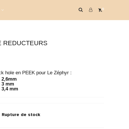
0
E REDUCTEURS
ck hole en PEEK pour Le Zéphyr :
K
2,6mm
K
3 mm
3,4 mm
k
Rupture de stock