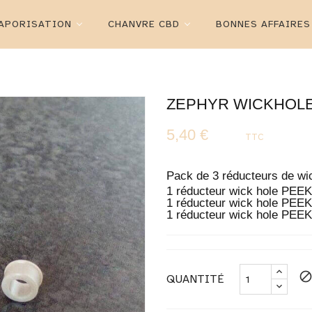
APORISATION
CHANVRE CBD
BONNES AFFAIRES
ZEPHYR WICKHOL
5,40 €
TTC
Pack de 3 réducteurs de wi
1 réducteur wick hole PEE
1 réducteur wick hole PEE
1 réducteur wick hole PEEK
bloc
QUANTITÉ