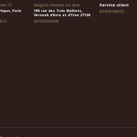
aris 12
Magasin Verneuil Sur Avre
Service client
Picpus, Paris
105 rue des Trois Maillets,
0983990023
Verneuil d'Avre et d'Iton 27130
023
0955830830