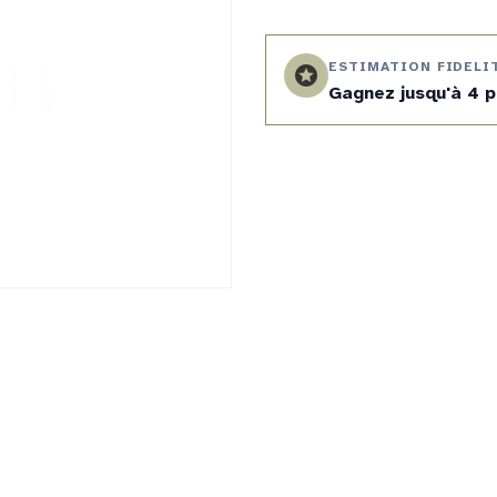
ESTIMATION FIDELI
stars
Gagnez jusqu'à 4 p