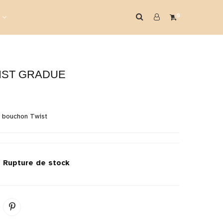
0
WIST GRADUE
à bouchon Twist
k
Rupture de stock