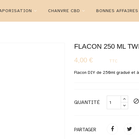
APORISATION
CHANVRE CBD
BONNES AFFAIRES
FLACON 250 ML T
4,00 €
TTC
Flacon DIY de 250ml gradué et 
bloc
QUANTITÉ
PARTAGER