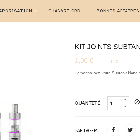
APORISATION
CHANVRE CBD
BONNES AFFAIRES
KIT JOINTS SUBTA
1,00 €
TTC
P
ersonnalisez votre Subtank Nano en
bloc
QUANTITÉ
PARTAGER