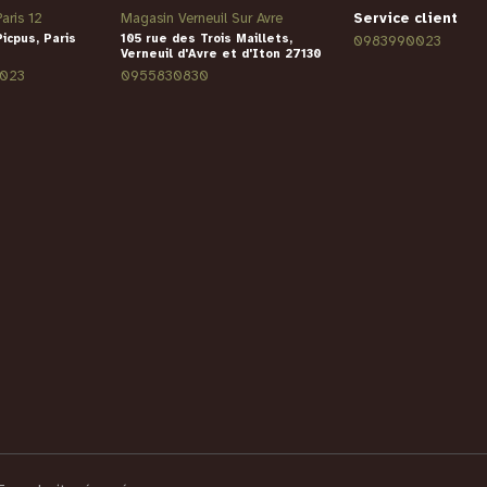
aris 12
Magasin Verneuil Sur Avre
Service client
Picpus, Paris
105 rue des Trois Maillets,
0983990023
Verneuil d'Avre et d'Iton 27130
023
0955830830