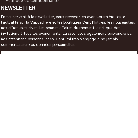
Politique de confidentialité
NEWSLETTER
En souscrivant à la newsletter, vous recevrez en avant-première toute
l'actualité sur la Vaposphère et les boutiques Cent Philtres, les nouveautés,
nos offres exclusives, les bonnes affaires du moment, ainsi que des
invitations à tous les événements. Laissez-vous également surprendre par
nos attentions personnalisées. Cent Philtres s'engage à ne jamais
commercialiser vos données personnelles.
CONTACTEZ-NOUS
Magasin Paris 12
3 rue de Picpus, Paris 75012
0983990023
Magasin Verneuil Sur Avre
105 rue des Trois Maillets, Verneuil d'Avre et d'Iton 27130
0955830830